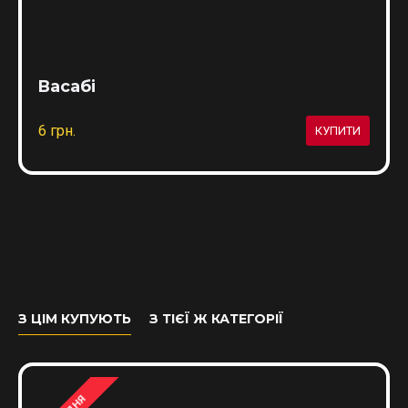
Васабі
6 грн.
КУПИТИ
З ЦІМ КУПУЮТЬ
З ТІЄЇ Ж КАТЕГОРІЇ