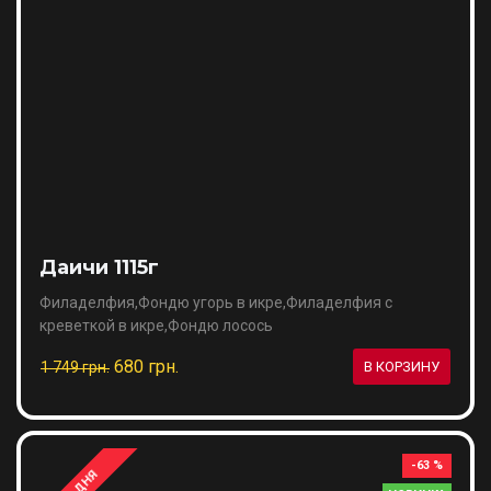
Даичи 1115г
Филаделфия,Фондю угорь в икре,Филаделфия с
креветкой в икре,Фондю лосось
680 грн.
1 749 грн.
В КОРЗИНУ
-63 %
2-3 ДНЯ