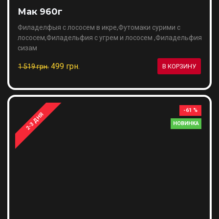
Мак 960г
Филаделфыя с лососем в икре,Футомаки сурими с
лососем,Филадельфия с угрем и лососем ,Филадельфия
сизам
499 грн.
1 519 грн.
В КОРЗИНУ
-61 %
2-3 ДНЯ
НОВИНКА