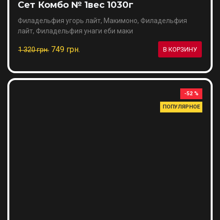
Сет Комбо № 1вес 1030г
Филадельфия угорь лайт, Макимоно, Филадельфия
лайт, Филадельфия унаги еби маки
749 грн.
1 320 грн.
В КОРЗИНУ
-52 %
ПОПУЛЯРНОЕ