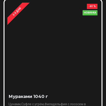
-61 %
2-3 ДНЯ
НОВИНКА
Мураками 1040 г
Цунами,Суфле с угрём,Филадельфия с лососем в