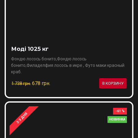
Моді 1025 кг
Фондю лосось бонито,Фондю лосось
бонито,Филаделфия лосось в икре , Футо маки красный
краб.
678 грн.
1 738 грн.
В КОРЗИНУ
-61 %
2-3 ДНЯ
НОВИНКА