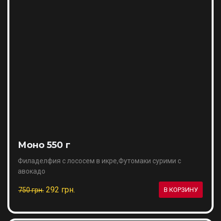
Моно 550 г
Филаделфия с лососем в икре,Футомаки сурими с
авокадо
292 грн.
750 грн.
В КОРЗИНУ