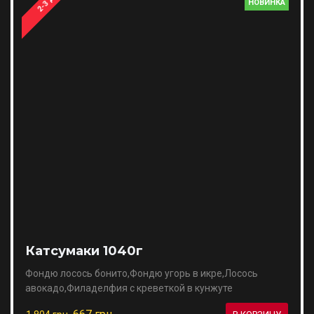
НОВИНКА
Катсумаки 1040г
Фондю лосось бонито,Фондю угорь в икре,Лосось
авокадо,Филаделфия с креветкой в кунжуте