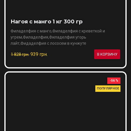
Нагоя с манго 1 кг 300 гр
Филаделфия с манго,Филаделфия с креветкой и
угрем,Филаделфия,Филаделфия угорь
лайт,Фидаделфия с лососем в кунжуте
939 грн.
1 828 грн.
В КОРЗИНУ
-56 %
ПОПУЛЯРНОЕ