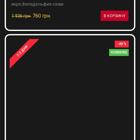
икре,Филадельфия сізам
760 грн.
1 936 грн.
В КОРЗИНУ
-49 %
2-3 ДНЯ
НОВИНКА