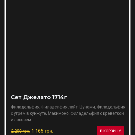
Сет Джелато 1714г
Филадельфия, Филаделфия лайт, Цунами, Филадельфия
с угрем в кунжуте, Макимоно, Филадельфия с креветкой
и лососем
1 165 грн.
2 200 грн.
В КОРЗИНУ